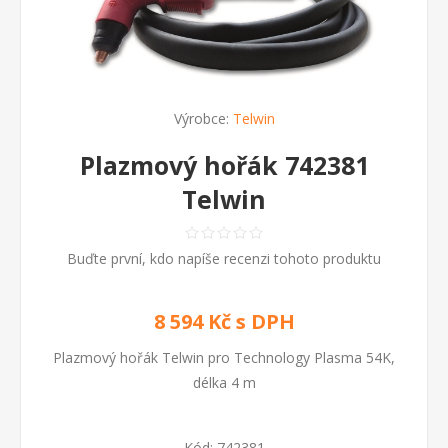
Výrobce:
Telwin
Plazmový hořák 742381
Telwin
Buďte první, kdo napíše recenzi tohoto produktu
8 594 Kč s DPH
Plazmový hořák Telwin pro Technology Plasma 54K,
délka 4 m
Kód:
742381