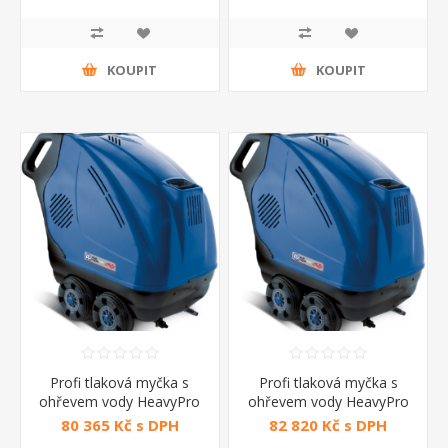
KOUPIT
KOUPIT
Profi tlaková myčka s
Profi tlaková myčka s
ohřevem vody HeavyPro
ohřevem vody HeavyPro
7870N Annovi Reverberi
7850N Annovi Reverberi
80 365 Kč s DPH
82 820 Kč s DPH