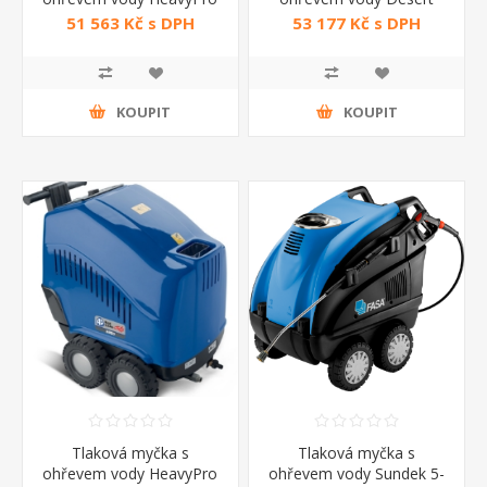
5670 Annovi Reverberi
1509 XP FASA
51 563 Kč s DPH
53 177 Kč s DPH
KOUPIT
KOUPIT
Tlaková myčka s
Tlaková myčka s
ohřevem vody HeavyPro
ohřevem vody Sundek 5-