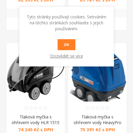
Tyto stránky používají cookies. Setrváním
na těchto stránkách souhlasíte s jejich
KOUPIT
KOUPIT
používáním.
OK
Dozvědět se více
Tlaková myčka s
Tlaková myčka s
ohřevem vody HLR 1515
ohřevem vody HeavyPro
LP Lavor
6970N Annovi Reverberi
74 245 Kč s DPH
75 391 Kč s DPH