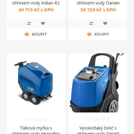
ohřevem vody Indian-R2
ohřevem vody Darwin
FASA
1310 GX Lavor
49 715 Kč s DPH
50 729 Kč s DPH
KOUPIT
KOUPIT
Tlaková myčka s
Vysokotlaký čistič s
ohřevem vody HeavyPro
ohřevem vody Desert