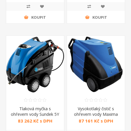
KOUPIT
KOUPIT
Tlaková myčka s
Vysokotlaký čistič s
ohřevem vody Sundek 5Y
ohřevem vody Maxima
2015 FASA
XXL 2021 FASA
83 262 Kč s DPH
87 161 Kč s DPH