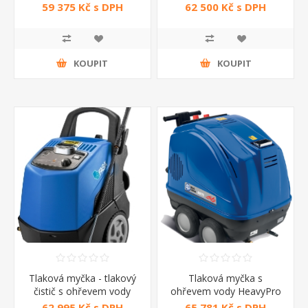
5870 Annovi Reverberi
1511 FASA
59 375 Kč s DPH
62 500 Kč s DPH
KOUPIT
KOUPIT
Tlaková myčka - tlakový
Tlaková myčka s
čistič s ohřevem vody
ohřevem vody HeavyPro
Montigo 1611 LP FASA
6950 Annovi Reverberi
62 995 Kč s DPH
65 781 Kč s DPH