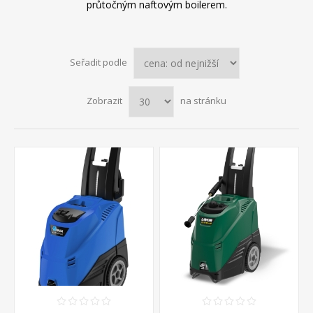
průtočným naftovým boilerem.
Seřadit podle
Zobrazit
na stránku