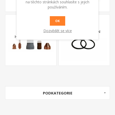
na těchto stránkách souhlasíte s jejich
používáním.
STARTOVACÍ
OSTATNÍ DÍLY
OK
SADY
PLAZMOVÝCH
Dozvědět se více
PLAZMOVÝCH
HOŘÁKŮ TELWIN
HOŘÁKŮ TELWIN
PODKATEGORIE