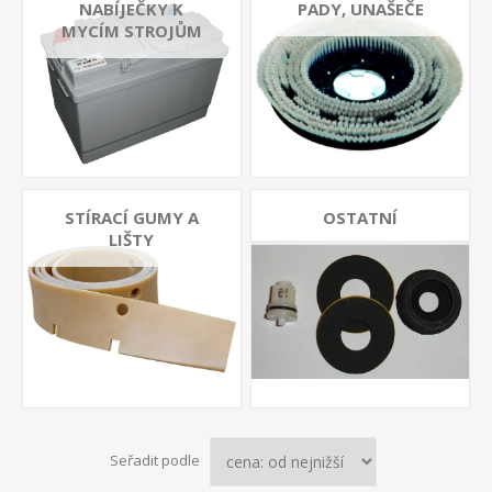
NABÍJEČKY K
PADY, UNAŠEČE
MYCÍM STROJŮM
STÍRACÍ GUMY A
OSTATNÍ
LIŠTY
Seřadit podle