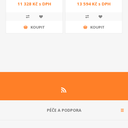
MPGE Telwin
CE/MPGE Telwin
11 328 Kč s DPH
13 594 Kč s DPH
KOUPIT
KOUPIT
PÉČE A PODPORA