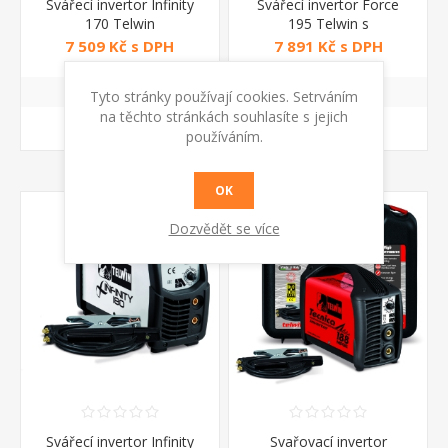
Svářecí invertor Infinity
Svářecí invertor Force
170 Telwin
195 Telwin s
příslušenstvím
7 509 Kč s DPH
7 891 Kč s DPH
Tyto stránky používají cookies. Setrváním
na těchto stránkách souhlasíte s jejich
KOUPIT
KOUPIT
používáním.
OK
Dozvědět se více
Svářecí invertor Infinity
Svařovací invertor