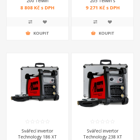
200 Telwin
205 Telwin s
příslušenstvím
8 808 Kč s DPH
9 271 Kč s DPH
KOUPIT
KOUPIT
Svářecí invertor
Svářecí invertor
Technology 186 XT
Technology 238 XT