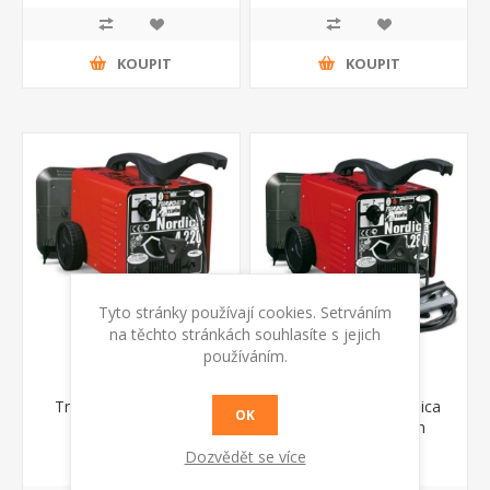
KOUPIT
KOUPIT
Tyto stránky používají cookies. Setrváním
na těchto stránkách souhlasíte s jejich
používáním.
Trafosvářečka Telwin
Trafosvářečka Nordica
OK
Nordica 4220
4280 Turbo Telwin
7 552 Kč s DPH
8 255 Kč s DPH
Dozvědět se více