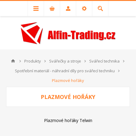
Produkty
Svářečky a stroje
Svářecí technika
Spotřební materiál - náhradní díly pro svářecí techniku
Plazmové hořáky
PLAZMOVÉ HOŘÁKY
Plazmové hořáky Telwin