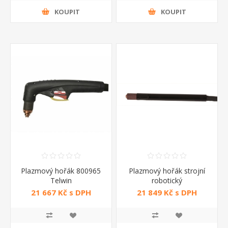
KOUPIT
KOUPIT
Plazmový hořák 800965
Plazmový hořák strojní
Telwin
robotický
21 667 Kč s DPH
21 849 Kč s DPH