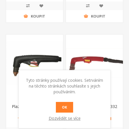
KOUPIT
KOUPIT
Tyto stránky používají cookies. Setrváním
na těchto stránkách souhlasíte s jejich
používáním.
Plazmový hořák 804041
Plazmový hořák 722332
OK
Telwin
Telwin
13 438 Kč s DPH
14 557 Kč s DPH
Dozvědět se více