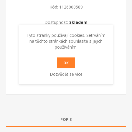
Kód:
1126000589
Dostupnost:
Skladem
Tyto stránky používají cookies. Setrváním
KOUPIT
na těchto stránkách souhlasíte s jejich
používáním.
OK
Dozvědět se více
POPIS