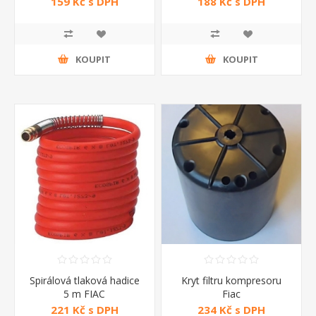
159 Kč s DPH
188 Kč s DPH
KOUPIT
KOUPIT
Spirálová tlaková hadice
Kryt filtru kompresoru
5 m FIAC
Fiac
221 Kč s DPH
234 Kč s DPH