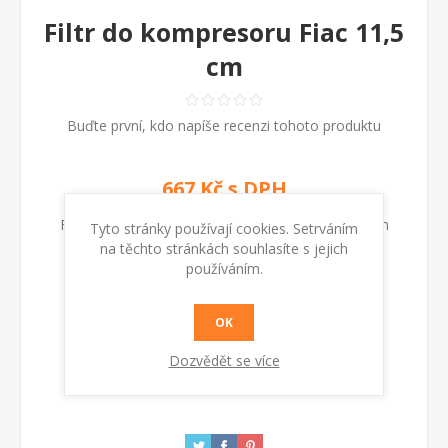
Filtr do kompresoru Fiac 11,5
cm
Buďte první, kdo napíše recenzi tohoto produktu
667 Kč s DPH
Filtr do kompresoru Fiac, Ø 7,4 cm vnější Ø 4,2 cm
Tyto stránky používají cookies. Setrváním
na těchto stránkách souhlasíte s jejich
vnitřní, výška 11,5 cm
používáním.
Kód:
1127210026
OK
Dozvědět se více