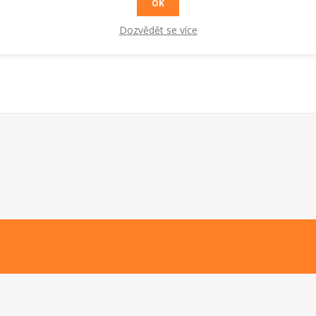
OK
Dozvědět se více
10 m, touto spojkou se dají spojit standardní hadice dodávané