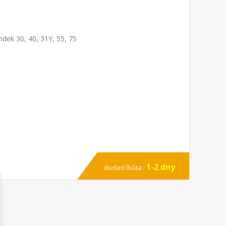
ndek 30, 40, 31Y, 55, 75
1-2 dny
dodací lhůta :