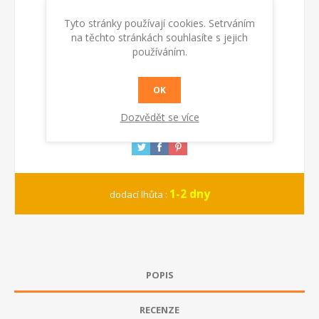
Dostupnost:
Skladem
Tyto stránky používají cookies. Setrváním
na těchto stránkách souhlasíte s jejich
KOUPIT
používáním.
OK
Dozvědět se více
1-2 dny
dodací lhůta :
POPIS
RECENZE