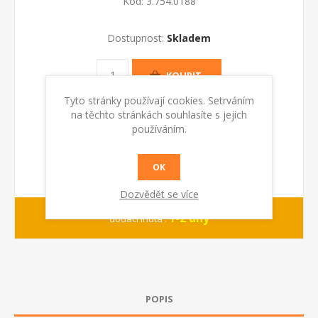
Kód:
3.754.0188
Dostupnost:
Skladem
KOUPIT
Tyto stránky používají cookies. Setrváním
na těchto stránkách souhlasíte s jejich
používáním.
OK
Dozvědět se více
1-2 dny
dodací lhůta :
POPIS