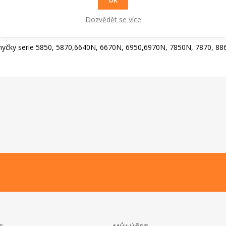
OK
RADY A TIPY
Dozvědět se více
myčky serie 5850, 5870,6640N, 6670N, 6950,6970N, 7850N, 7870, 886