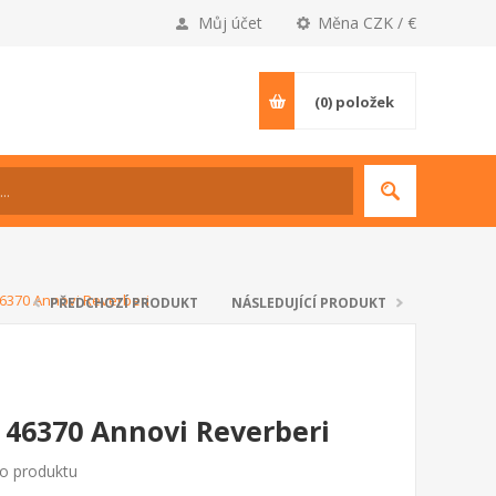
Můj účet
Měna CZK / €
(0)
položek
46370 Annovi Reverberi
PŘEDCHOZÍ PRODUKT
NÁSLEDUJÍCÍ PRODUKT
 46370 Annovi Reverberi
to produktu