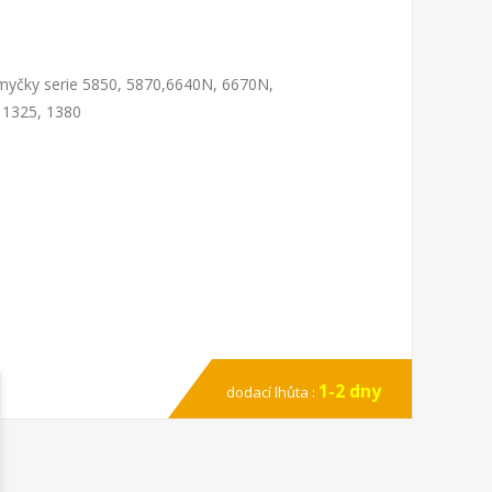
 myčky serie 5850, 5870,6640N, 6670N,
 1325, 1380
1-2 dny
dodací lhůta :