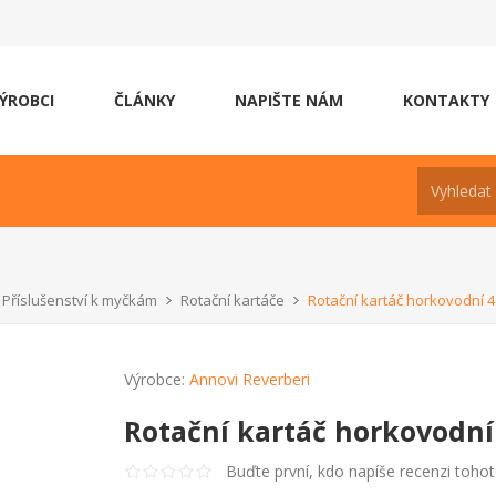
ÝROBCI
ČLÁNKY
NAPIŠTE NÁM
KONTAKTY
Příslušenství k myčkám
Rotační kartáče
Rotační kartáč horkovodní 
Výrobce:
Annovi Reverberi
Rotační kartáč horkovodní
Buďte první, kdo napíše recenzi toho