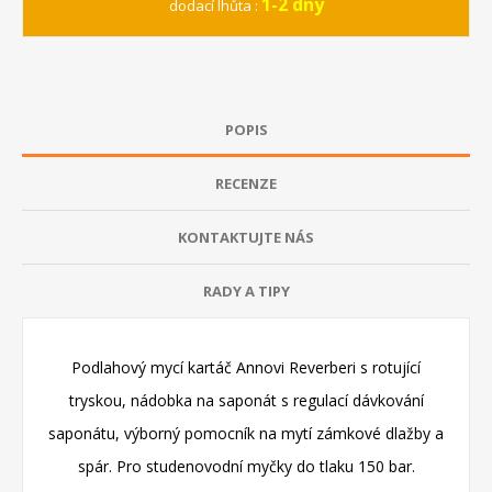
1-2 dny
dodací lhůta :
POPIS
RECENZE
KONTAKTUJTE NÁS
RADY A TIPY
Podlahový mycí kartáč Annovi Reverberi s rotující
tryskou, nádobka na saponát s regulací dávkování
saponátu, výborný pomocník na mytí zámkové dlažby a
spár. Pro studenovodní myčky do tlaku 150 bar.