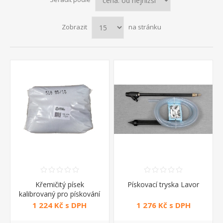
Zobrazit
na stránku
Křemičitý písek
Pískovací tryska Lavor
kalibrovaný pro pískování
Annovi Reverberi
1 224 Kč s DPH
1 276 Kč s DPH