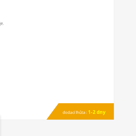
e.
1-2 dny
dodací lhůta :