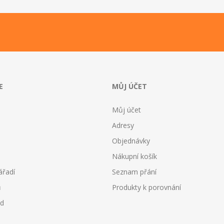
E
MŮJ ÚČET
Můj účet
Adresy
Objednávky
Nákupní košík
ářadí
Seznam přání
ů
Produkty k porovnání
od