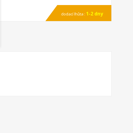
1-2 dny
dodací lhůta :