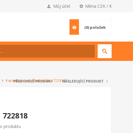
Můj účet
Měna CZK / €
(0)
položek
Kontaktní trubička hořáku 722818
PŘEDCHOZÍ PRODUKT
NÁSLEDUJÍCÍ PRODUKT
 722818
to produktu