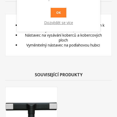
RADY A TIPY
OK
Dozvědět se více
Hubice kobercová prachová vložka 300/35 mm k
vysavačům Lavor, Fasa
Nástavec na vysávání koberců a kobercových
ploch
Vyměnitelný nástavec na podlahovou hubici
SOUVISEJÍCÍ PRODUKTY