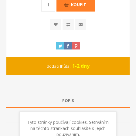
KOUPIT
1-2 dny
dodací lhůta :
POPIS
RECENZE
Tyto stránky používají cookies. Setrváním
na těchto stránkách souhlasíte s jejich
KONTAKTUJTE NÁS
používáním.