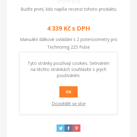
Buďte první, kdo napíše recenzi tohoto produktu
4 339 Kč s DPH
Manuální dálkové ovládání s 2 potenciometry pro
Technomig 225 Pulse
Tyto stránky používají cookies. Setrváním
Kód:
802336
na těchto stránkách souhlasíte s jejich
používáním.
KOUPIT
OK
Dozvědět se více