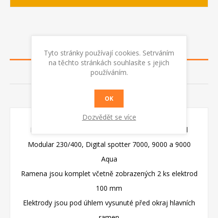
POPIS
Tyto stránky používají cookies. Setrváním
na těchto stránkách souhlasíte s jejich
používáním.
RECENZE
KONTAKTUJTE NÁS
OK
Dozvědět se více
Bodovací čelisti pro: Digital Modular 20/TI, Digital
Modular 230/400, Digital spotter 7000, 9000 a 9000
Aqua
Ramena jsou komplet včetně zobrazených 2 ks elektrod
100 mm
Elektrody jsou pod úhlem vysunuté před okraj hlavních
ramen