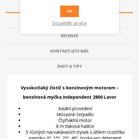
POPIS
OK
TECHNICKÁ DATA
Dozvědět se více
RECENZE
KONTAKTUJTE NÁS
RADY A TIPY
Vysokotlaký čistič s benzínovým motorem -
benzínová myčka Independent 2800 Lavor
Axiální provedení
Mosazné čerpadlo
Čtyřtaktní motor
8 m tlaková hadice
5 různých nacvakávacích trysek s úhlem rozstřiku
paprsku: 0º, 15º, 25º, 40º, tryska pro detergent