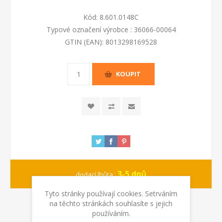
Kód:
8.601.0148C
Typové označení výrobce :
36066-00064
GTIN (EAN):
8013298169528
KOUPIT
3-5 dnů
dodací lhůta :
Tyto stránky používají cookies. Setrváním
na těchto stránkách souhlasíte s jejich
používáním.